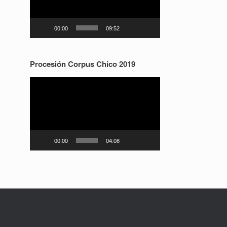
00:00
09:52
Procesión Corpus Chico 2019
Reproductor
de
vídeo
00:00
04:08