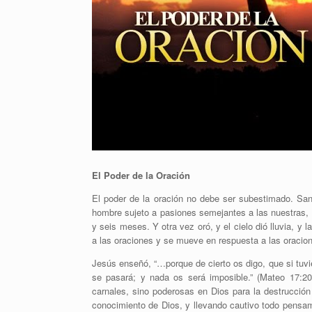
El Poder de la Oración
El poder de la oración no debe ser subestimado. San
hombre sujeto a pasiones semejantes a las nuestras, y 
y seis meses. Y otra vez oró, y el cielo dió lluvia, y 
a las oraciones y se mueve en respuesta a las oracio
Jesús enseñó, “…porque de cierto os digo, que si tuvi
se pasará; y nada os será imposible.” (Mateo 17:20
carnales, sino poderosas en Dios para la destrucción
conocimiento de Dios, y llevando cautivo todo pensami