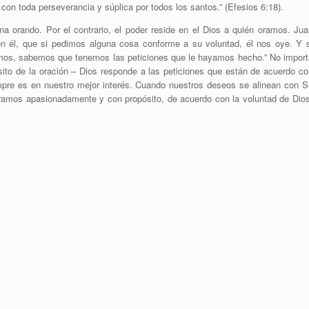
o con toda perseverancia y súplica por todos los santos.” (Efesios 6:18).
ona orando. Por el contrario, el poder reside en el Dios a quién oramos. Jua
en él, que si pedimos alguna cosa conforme a su voluntad, él nos oye. Y s
mos, sabemos que tenemos las peticiones que le hayamos hecho.” No import
ósito de la oración – Dios responde a las peticiones que están de acuerdo co
mpre es en nuestro mejor interés. Cuando nuestros deseos se alinean con S
amos apasionadamente y con propósito, de acuerdo con la voluntad de Dios