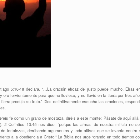
tiago 5:16-18 declara, “…La oración eficaz del justo puede mucho. Elías er
oró fervientemente para que no lloviese, y no llovió en la tierra por tres añ
la tierra produjo su fruto.” Dios definitivamente escucha las oraciones, respon
nes.
ereis fe como un grano de mostaza, diréis a este monte: Pásate de aquí allá 
). 2 Corintios 10:45 nos dice, “porque las armas de nuestra milicia no so
 de fortalezas, derribando argumentos y toda altivez que se levanta contra e
ento a la obediencia a Cristo.” La Biblia nos urge “orando en todo tiempo co