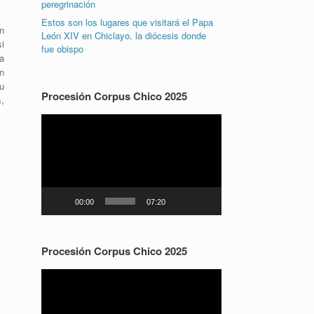
peregrinación
Estos son los lugares que visitará el Papa
n
León XIV en Chiclayo, la diócesis donde
i
fue obispo
a
n
u
Procesión Corpus Chico 2025
,
Reproductor
de
vídeo
00:00
07:20
Procesión Corpus Chico 2025
Reproductor
de
vídeo