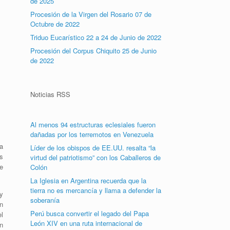
de 2025
Procesión de la Virgen del Rosario 07 de
Octubre de 2022
Triduo Eucarístico 22 a 24 de Junio de 2022
Procesión del Corpus Chiquito 25 de Junio
de 2022
Noticias RSS
Al menos 94 estructuras eclesiales fueron
dañadas por los terremotos en Venezuela
a
Líder de los obispos de EE.UU. resalta “la
os
virtud del patriotismo” con los Caballeros de
de
Colón
La Iglesia en Argentina recuerda que la
tierra no es mercancía y llama a defender la
y
soberanía
n
Perú busca convertir el legado del Papa
l
León XIV en una ruta internacional de
n