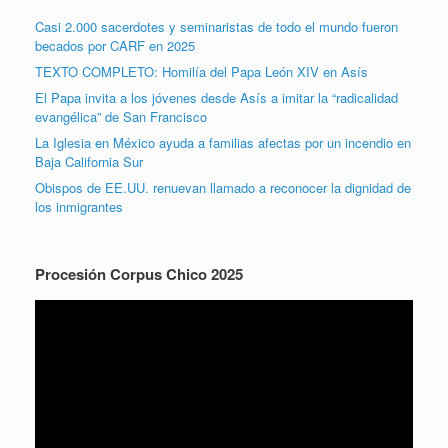
Casi 2.000 sacerdotes y seminaristas de todo el mundo fueron
becados por CARF en 2025
TEXTO COMPLETO: Homilía del Papa León XIV en Asís
El Papa invita a los jóvenes desde Asís a imitar la “radicalidad
evangélica” de San Francisco
La Iglesia en México ayuda a familias afectas por un incendio en
Baja California Sur
Obispos de EE.UU. renuevan llamado a reconocer la dignidad de
los inmigrantes
Procesión Corpus Chico 2025
Reproductor
de
vídeo