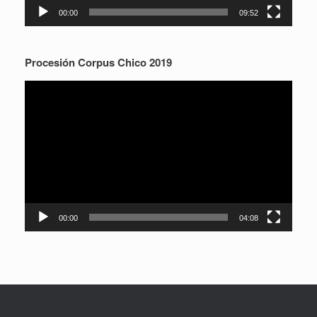
00:00
09:52
Procesión Corpus Chico 2019
Reproductor
de
vídeo
00:00
04:08